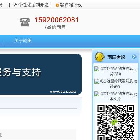
号
|
个性化定制开发
|
客户端下载
关于雨田
订
货咨询
云
进销存
技
术支持
闭
]